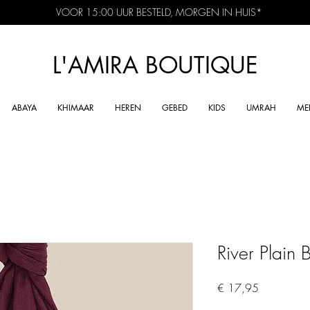
VOOR 15:00 UUR BESTELD, MORGEN IN HUIS*
L'AMIRA BOUTIQUE
ABAYA
KHIMAAR
HEREN
GEBED
KIDS
UMRAH
ME
River Plain
Prijs
€ 17,95