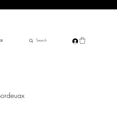
ER
 Bordeuax