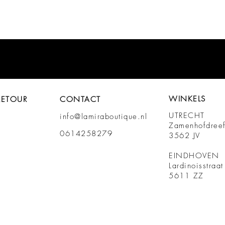
WINKELS
RETOUR
CONTACT
UTRECHT
info@lamiraboutique.nl
Zamenhofdree
0614258279
3562 JV
EINDHOVEN
Lardinoisstraa
5611 ZZ