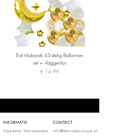
Eid Mubarak 63-delig Ballonnen
set + vlaggenlijn
Prijs
€ 14,99
INFORMATIE
CONTACT
Algemene Voorwaarden
info@lamiraboutique.nl