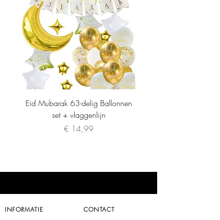
Eid Mubarak 63-delig Ballonnen
set + vlaggenlijn
Prijs
€ 14,99
INFORMATIE
CONTACT