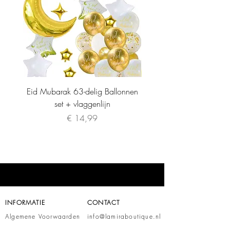
Eid Mubarak 63-delig Ballonnen
set + vlaggenlijn
Prijs
€ 14,99
INFORMATIE
CONTACT
Algemene Voorwaarden
info@lamiraboutique.nl