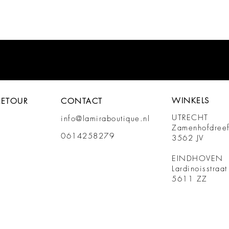
WINKELS
RETOUR
CONTACT
UTRECHT
info@lamiraboutique.nl
Zamenhofdree
0614258279
3562 JV
EINDHOVEN
Lardinoisstraa
5611 ZZ