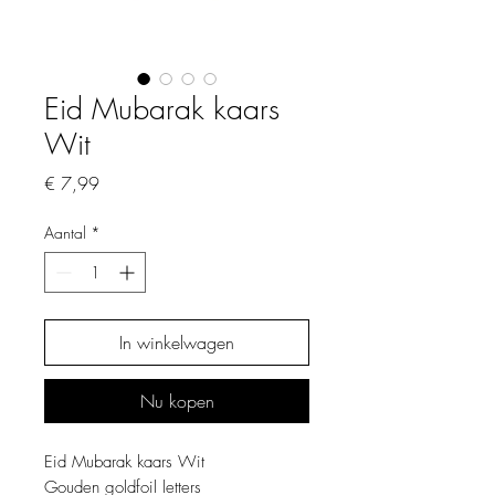
Eid Mubarak kaars
Wit
Prijs
€ 7,99
Aantal
*
In winkelwagen
Nu kopen
Eid Mubarak kaars Wit
Gouden goldfoil letters