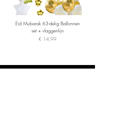
Eid Mubarak 63-delig Ballonnen
set + vlaggenlijn
Prijs
€ 14,99
INFORMATIE
CONTACT
Algemene Voorwaarden
info@lamiraboutique.nl
Privacybeleid
0614258279
VERZENDING EN RETOUR
Verzending