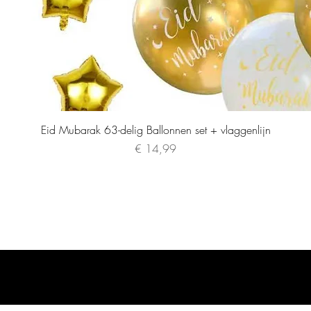
Eid Mubarak 63-delig Ballonnen set + vlaggenlijn
Prijs
€ 14,99