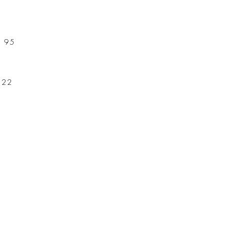
f 95
t 22