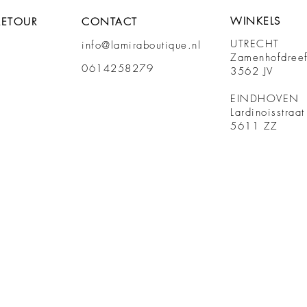
WINKELS
RETOUR
CONTACT
UTRECHT
info@lamiraboutique.nl
Zamenhofdree
0614258279
3562 JV
EINDHOVEN
Lardinoisstraa
5611 ZZ