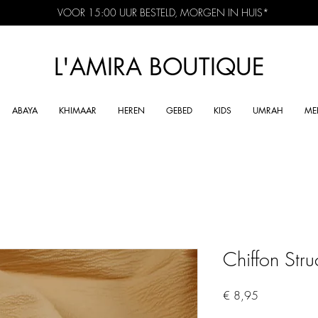
VOOR 15:00 UUR BESTELD, MORGEN IN HUIS*
L'AMIRA BOUTIQUE
ABAYA
KHIMAAR
HEREN
GEBED
KIDS
UMRAH
ME
Chiffon Str
Prijs
€ 8,95