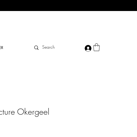
ER
ucture Okergeel