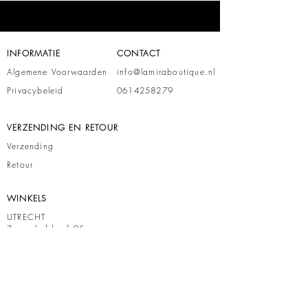
INFORMATIE
CONTACT
Algemene Voorwaarden
info@lamiraboutique.nl
Privacybeleid
0614258279
VERZENDING EN RETOUR
Verzending
Retour
WINKELS
UTRECHT
Zamenhofdreef 95
3562 JV
EINDHOVEN
Lardinoisstraat 22
5611 ZZ